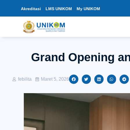
Akreditasi
LMS UNIKOM
My UNIKOM
Grand Opening an
febilita
Maret 5, 2026