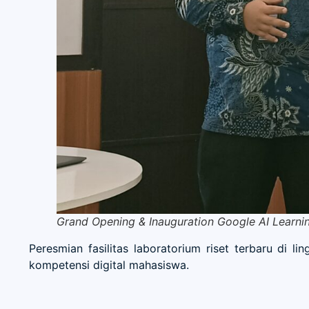
Grand Opening & Inauguration Google AI Learn
Peresmian fasilitas laboratorium riset terbaru di l
kompetensi digital mahasiswa.